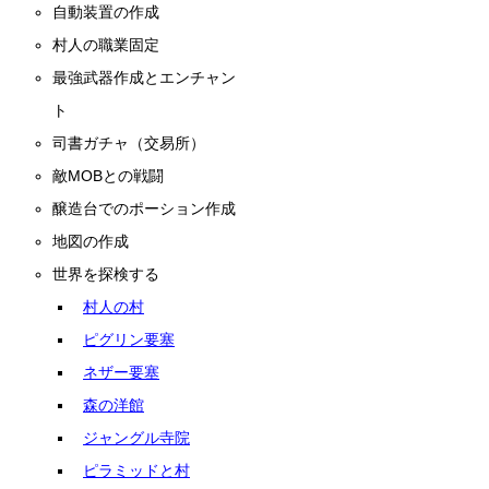
自動装置の作成
村人の職業固定
最強武器作成とエンチャン
ト
司書ガチャ（交易所）
敵MOBとの戦闘
醸造台でのポーション作成
地図の作成
世界を探検する
村人の村
ピグリン要塞
ネザー要塞
森の洋館
ジャングル寺院
ピラミッドと村