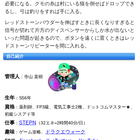
必要になる。クモの糸は村にいる猫を倒せばドロップでき
るし、弓は釣りをすれば手に入る。
レッドストーンパウダーを伸ばすときに長くなりすぎると
信号が切れて片方のディスペンサーからしか水が出ないと
いった問題が起きるので、ボタンを遠くに置くときはレッ
ドストーンリピーターを間に入れる。
自己紹介
管理人
：寺山 直樹
生年
：S56年
資格
：薬剤師、FP3級、電気工事士2種、ドットコムマスター★、
初級シスアド等
仕事
STEPN
：
（32エネ=2時間40分/日）
趣味
ドラクエウォーク
：ゲーム攻略、