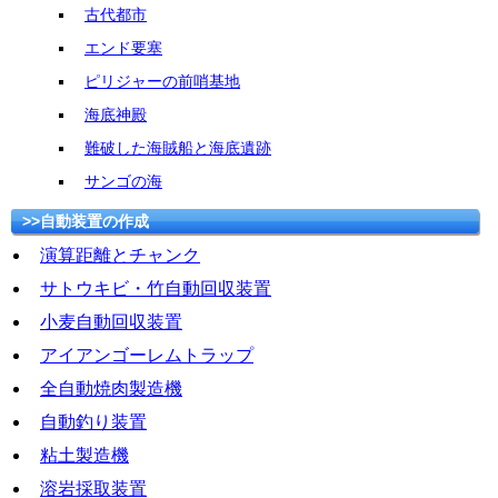
古代都市
エンド要塞
ピリジャーの前哨基地
海底神殿
難破した海賊船と海底遺跡
サンゴの海
>>自動装置の作成
演算距離とチャンク
サトウキビ・竹自動回収装置
小麦自動回収装置
アイアンゴーレムトラップ
全自動焼肉製造機
自動釣り装置
粘土製造機
溶岩採取装置