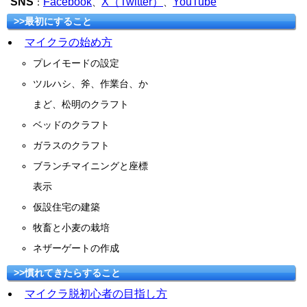
SNS
Facebook
X（Twitter）
YouTube
：
、
、
>>最初にすること
マイクラの始め方
プレイモードの設定
ツルハシ、斧、作業台、か
まど、松明のクラフト
ベッドのクラフト
ガラスのクラフト
ブランチマイニングと座標
表示
仮設住宅の建築
牧畜と小麦の栽培
ネザーゲートの作成
>>慣れてきたらすること
マイクラ脱初心者の目指し方