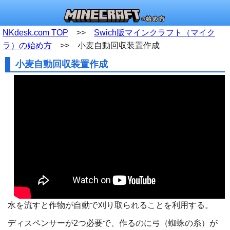
NKdesk.com TOP
>>
Swich版マインクラフト（マイク
ラ）の始め方
>> 小麦自動回収装置作成
小麦自動回収装置作成
水を流すと作物が自動で刈り取られることを利用する。
ディスペンサーが2つ必要で、作るのに弓（蜘蛛の糸）が